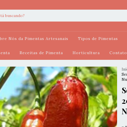
bre Nós da Pimentas Artesanais
Tipos de Pimentas
menta
Receitas de Pimenta
Horticultura
Contato
Iní
Se
Nu
S
2
N