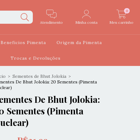
0
Atendimento
Minha conta
Meu carrinho
Beneficios Pimenta
Origem da Pimenta
Trocas e Devoluções
cio
>
Sementes de Bhut Jolokia
>
mentes De Bhut Jolokia: 20 Sementes (Pimenta
clear)
ementes De Bhut Jolokia:
0 Sementes (Pimenta
uclear)