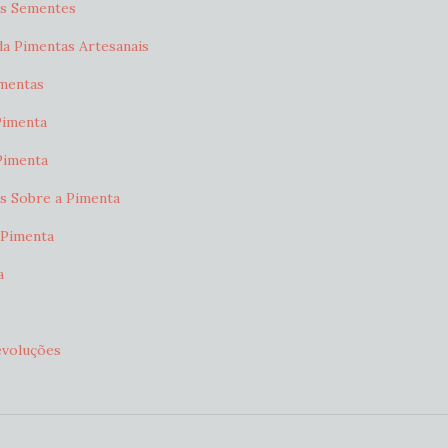
As Sementes
a Pimentas Artesanais
mentas
Pimenta
Pimenta
s Sobre a Pimenta
 Pimenta
a
evoluções