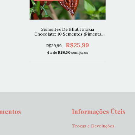
Sementes De Bhut Jolokia
Chocolate: 10 Sementes (Pimenta
Nuclear)
R$25,99
R$29,99
4
x de
R$6,50
sem juros
amentos
Informações Úteis
Trocas e Devoluções