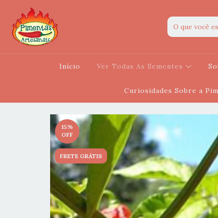
Início
Ver Todas As Sementes
So
Curiosidades Sobre a Pi
15
%
OFF
FRETE GRÁTIS