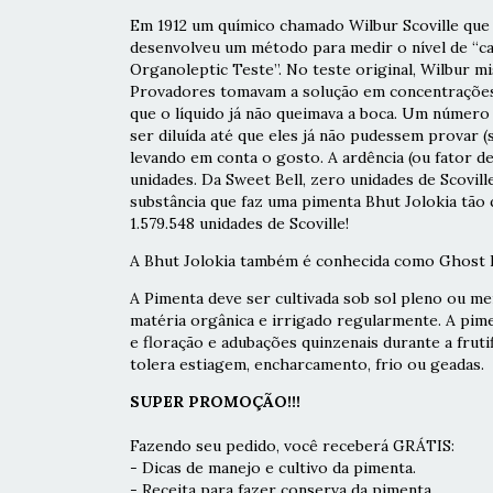
Em 1912 um químico chamado Wilbur Scoville que 
desenvolveu um método para medir o nível de “cal
Organoleptic Teste”. No teste original, Wilbur 
Provadores tomavam a solução em concentrações 
que o líquido já não queimava a boca. Um número
ser diluída até que eles já não pudessem provar (
levando em conta o gosto. A ardência (ou fator d
unidades. Da Sweet Bell, zero unidades de Scovil
substância que faz uma pimenta Bhut Jolokia tão
1.579.548 unidades de Scoville!
A Bhut Jolokia também é conhecida como Ghost P
A Pimenta deve ser cultivada sob sol pleno ou me
matéria orgânica e irrigado regularmente. A pim
e floração e adubações quinzenais durante a frut
tolera estiagem, encharcamento, frio ou geadas.
SUPER PROMOÇÃO!!!
Fazendo seu pedido, você receberá GRÁTIS:
- Dicas de manejo e cultivo da pimenta.
- Receita para fazer conserva da pimenta.