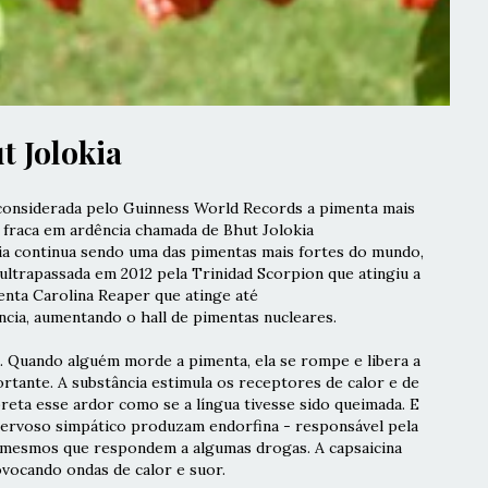
t Jolokia
 considerada pelo Guinness World Records a pimenta mais
 fraca em ardência chamada de
Bhut Jolokia
ia continua sendo uma das pimentas mais fortes do mundo,
 ultrapassada em 2012 pela
Trinidad Scorpion
que atingiu a
menta
Carolina Reaper
que atinge até
cia, aumentando o hall de pimentas nucleares.
. Quando alguém morde a pimenta, ela se rompe e libera a
rtante. A substância estimula os receptores de calor e de
reta esse ardor como se a língua tivesse sido queimada. E
nervoso simpático produzam endorfina - responsável pela
 mesmos que respondem a algumas drogas. A capsaicina
ovocando ondas de calor e suor.