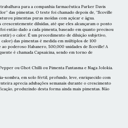
trabalhava para a companhia farmacêutica Parker Davis
or” das pimentas. O teste foi chamado depois de, “Scoville
misturou pimentas puras moídas com açúcar e água.
crescentemente diluídas, até que eles alcançaram o ponto
 foi então dado a cada pimenta, baseado em quanto precisou
sentir) o calor. É um procedimento de diluição subjetivo,
e calor) das pimentas é medida em múltiplos de 100
le ao poderoso Habanero, 500,000 unidades de Scoville! A
 quente é chamada Capsaicina, sendo em torno de
epper ou Ghot Chilli ou Pimenta Fantasma e Naga Jolokia.
ia-sombra, em solo fértil, profundo, leve, enriquecido com
enteira aprecia adubações semanais durante o crescimento
ificação, produzindo desta forma ainda mais pimentas. Não