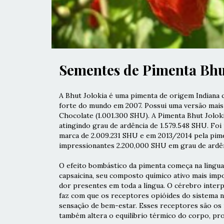
Sementes de Pimenta Bhu
A Bhut Jolokia é uma pimenta de origem Indiana
forte do mundo em 2007. Possui uma versão mais
Chocolate
(1.001.300 SHU). A Pimenta Bhut Jolok
atingindo grau de ardência de 1.579.548 SHU. Foi
marca de 2.009.231 SHU e em 2013/2014 pela pi
impressionantes 2.200,000 SHU em grau de ardên
O efeito bombástico da pimenta começa na língua
capsaicina, seu composto químico ativo mais impo
dor presentes em toda a língua. O cérebro interp
faz com que os receptores opióides do sistema 
sensação de bem-estar. Esses receptores são os
também altera o equilíbrio térmico do corpo, pr