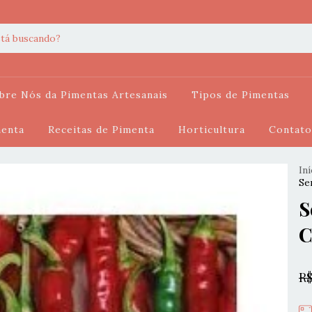
bre Nós da Pimentas Artesanais
Tipos de Pimentas
menta
Receitas de Pimenta
Horticultura
Contato
Iní
Se
S
C
R$