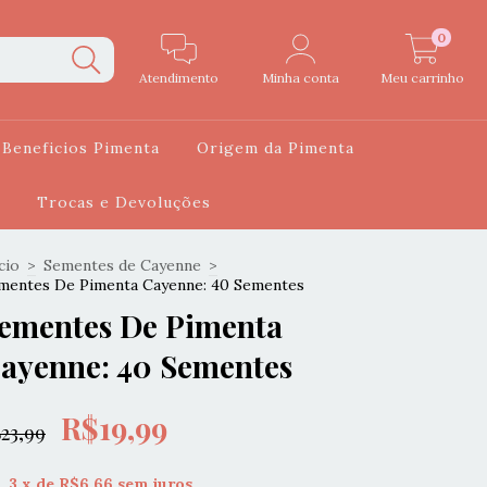
0
Atendimento
Minha conta
Meu carrinho
Beneficios Pimenta
Origem da Pimenta
Trocas e Devoluções
cio
>
Sementes de Cayenne
>
mentes De Pimenta Cayenne: 40 Sementes
ementes De Pimenta
ayenne: 40 Sementes
R$19,99
23,99
3
x de
R$6,66
sem juros