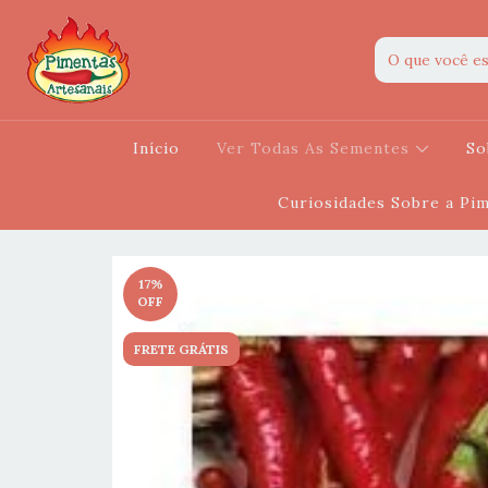
Início
Ver Todas As Sementes
So
Curiosidades Sobre a Pi
17
%
OFF
FRETE GRÁTIS