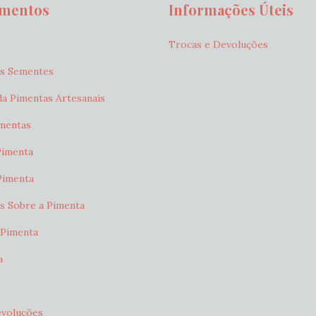
amentos
Informações Úteis
Trocas e Devoluções
As Sementes
a Pimentas Artesanais
mentas
Pimenta
Pimenta
s Sobre a Pimenta
 Pimenta
a
evoluções