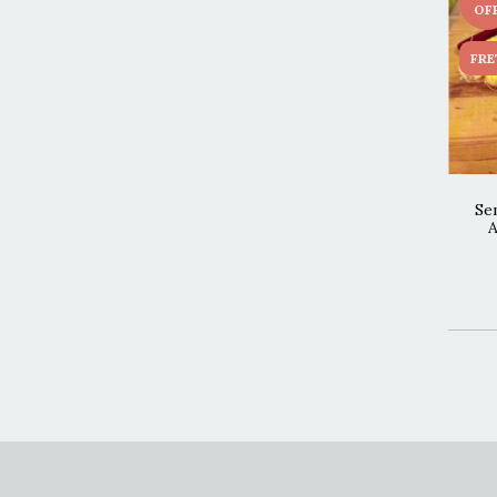
OF
FRE
Se
A