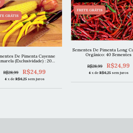
F
FRETE GRÁTIS
TE GRÁTIS
Sementes De Pimenta Long C
Orgânico: 40 Sementes
mentes De Pimenta Cayenne
marela (Exclusividade) : 20
R$24,99
Sementes
R$28,99
R$24,99
R$28,99
4
x de
R$6,25
sem juros
4
x de
R$6,25
sem juros