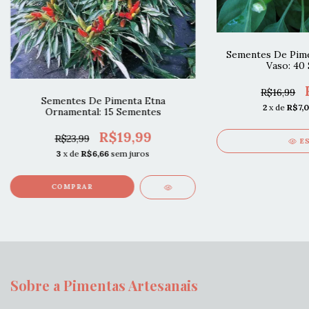
Sementes De Pime
Vaso: 40
R$16,99
Sementes De Pimenta Etna
2
x de
R$7,
Ornamental: 15 Sementes
R$19,99
R$23,99
E
3
x de
R$6,66
sem juros
Sobre a Pimentas Artesanais