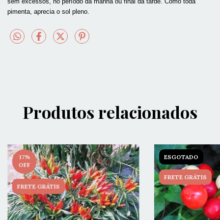
sem excessos, no período da manhã ou final da tarde. Como toda
pimenta, aprecia o sol pleno.
Produtos relacionados
17
%
ESGOTADO
OFF
FRETE GRÁTIS
FRETE GRÁTIS