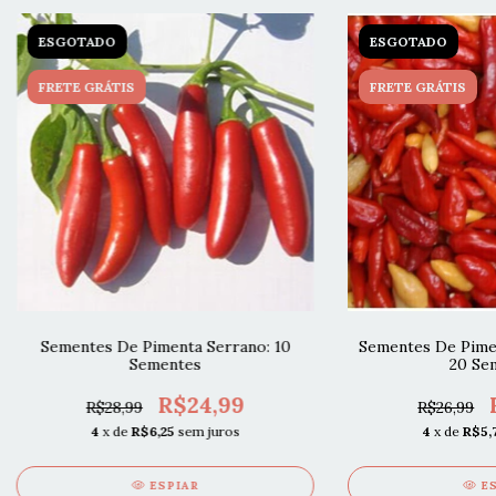
ESGOTADO
ESGOTADO
FRETE GRÁTIS
FRETE GRÁTIS
Sementes De Pimenta Serrano: 10
Sementes De Pimen
Sementes
20 Se
R$24,99
R$28,99
R$26,99
4
x de
R$6,25
sem juros
4
x de
R$5,
ESPIAR
E