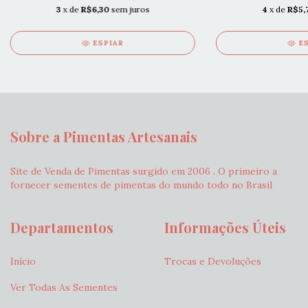
3
x de
R$6,30
sem juros
4
x de
R$5,
ESPIAR
E
Sobre a Pimentas Artesanais
Site de Venda de Pimentas surgido em 2006 . O primeiro a
fornecer sementes de pimentas do mundo todo no Brasil
Departamentos
Informações Úteis
Início
Trocas e Devoluções
Ver Todas As Sementes