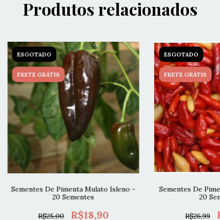
Produtos relacionados
ESGOTADO
ESGOTADO
FRETE GRÁTIS
FRETE GRÁTIS
Sementes De Pimenta Mulato Isleno -
Sementes De Pimen
20 Sementes
20 Se
R$18,90
R$25,00
R$26,99